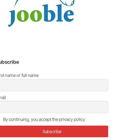
ubscribe
rst name or full name
ail
By continuing, you accept the privacy policy