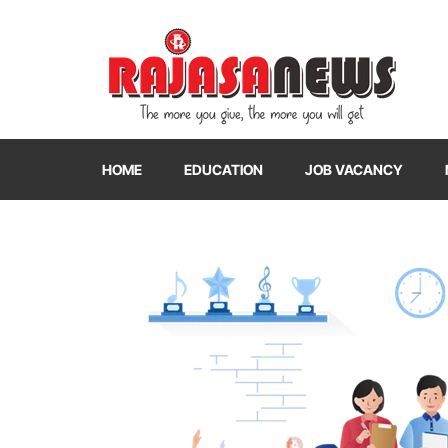
"The more you give, the more you will get"
RajasaNews
HOME
EDUCATION
JOB VACANCY