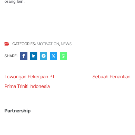
orang lain.
CATEGORIES:
MOTIVATION
,
NEWS
SHARE:
Post
Lowongan Pekerjaan PT
Sebuah Penantian
navigation
Prima Triniti Indonesia
Partnership