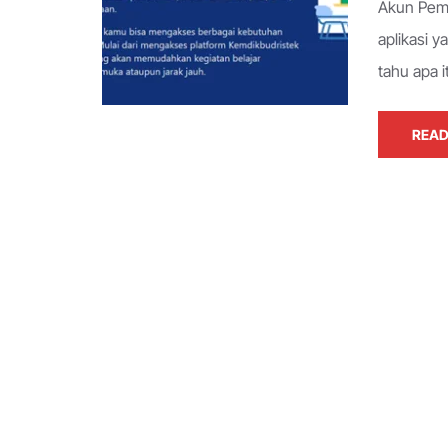
Akun Pem
aplikasi y
tahu apa 
READ