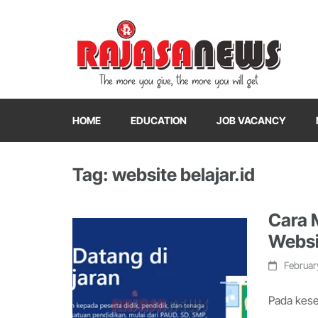
"The more you give, the more you will get"
RajasaNews
HOME
EDUCATION
JOB VACANCY
Tag: website belajar.id
Cara 
Websit
Februar
Pada kese