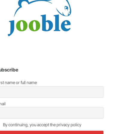
ubscribe
rst name or full name
ail
By continuing, you accept the privacy policy