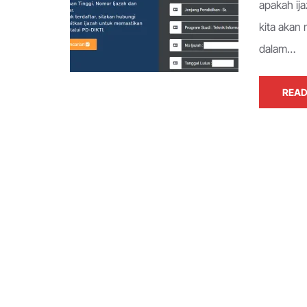
apakah ija
kita akan
dalam…
READ