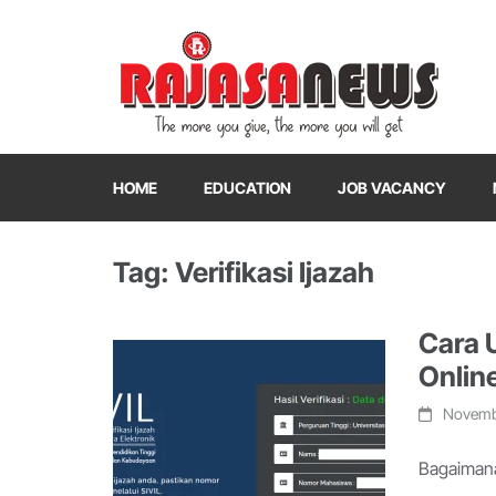
"The more you give, the more you will get"
RajasaNews
HOME
EDUCATION
JOB VACANCY
Tag: Verifikasi Ijazah
Cara U
Onlin
Novemb
Bagaimana