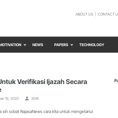
ABOUT US
CONTACT U
MOTIVATION
NEWS
PAPERS
TECHNOLOGY
ntuk Verifikasi Ijazah Secara
P
e
er 19, 2020
Shift
 sih sobat RajasaNews cara kita untuk mengetahui