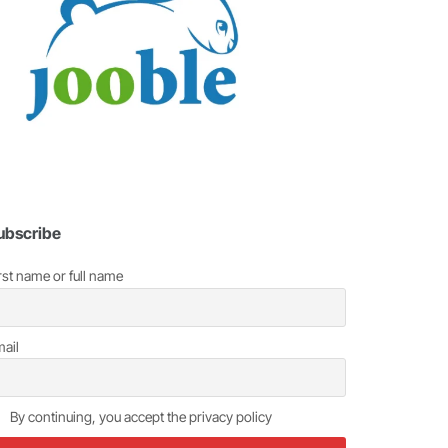
ubscribe
rst name or full name
ail
By continuing, you accept the privacy policy