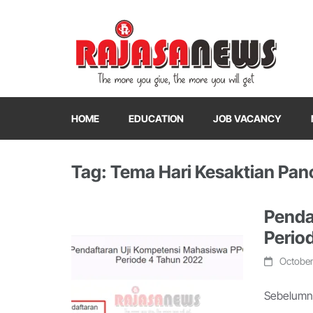
"The more you give, the more you will get"
RajasaNews
HOME
EDUCATION
JOB VACANCY
Tag: Tema Hari Kesaktian Pan
Penda
Perio
October
Sebelumny