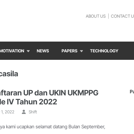
ABOUT US
CONTACT U
MOTIVATION
NEWS
PAPERS
TECHNOLOGY
casila
ftaran UP dan UKIN UKMPPG
P
de IV Tahun 2022
 1, 2022
Shift
a kami ucapkan selamat datang Bulan September,