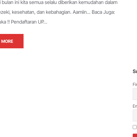
 bulan ini kita semua selalu diberikan kemudahan dalam
ezeki, kesehatan, dan kebahagian. Aamiin... Baca Juga:
uka !! Pendaftaran UP…
 MORE
S
Fi
Em