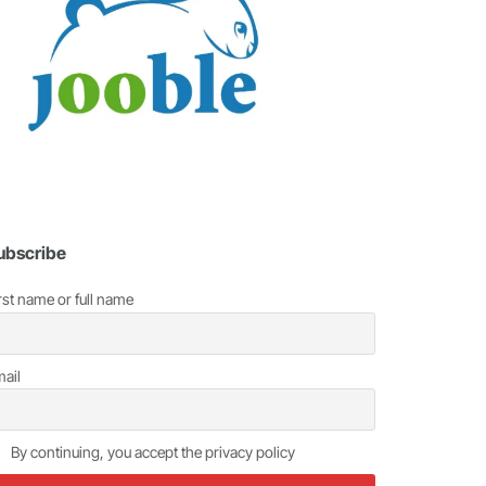
ubscribe
rst name or full name
ail
By continuing, you accept the privacy policy