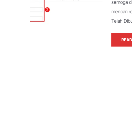
semoga di
mencari r
Telah Dib
READ