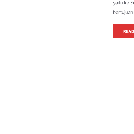
yaitu ke S
bertujua
READ