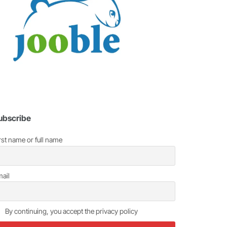
ubscribe
rst name or full name
ail
By continuing, you accept the privacy policy