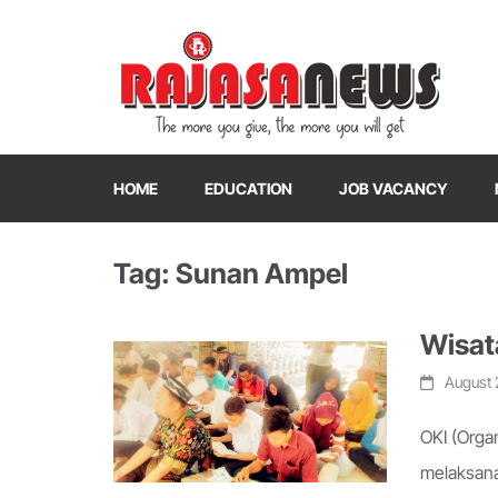
"The more you give, the more you will get"
RajasaNews
HOME
EDUCATION
JOB VACANCY
Tag: Sunan Ampel
Wisat
August 
OKI (Orga
melaksana