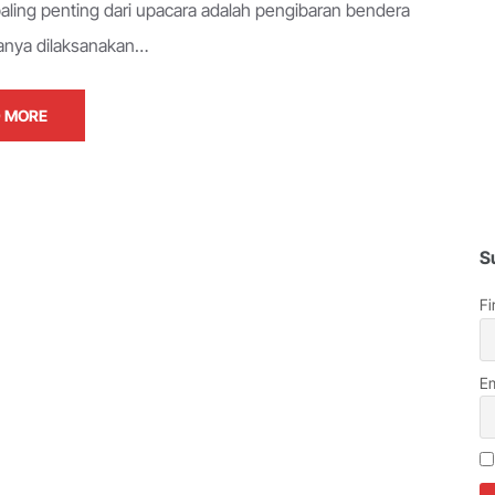
paling penting dari upacara adalah pengibaran bendera
anya dilaksanakan…
 MORE
S
Fi
Em