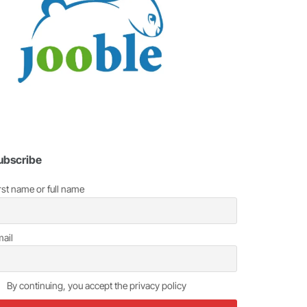
ubscribe
rst name or full name
ail
By continuing, you accept the privacy policy