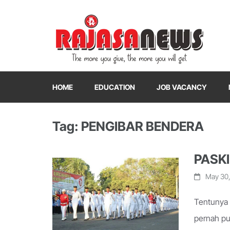
"The more you give, the more you will get"
RajasaNews
HOME
EDUCATION
JOB VACANCY
Tag: PENGIBAR BENDERA
PASK
May 30,
Tentunya 
pernah pu