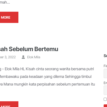
lemah…
 MORE
sah Sebelum Bertemu
S
er 3, 2022
Elok Mila
Fi
 - Elok Mila HL Kisah cinta seorang wanita bersama putri
Membawaku pada keadaan yang dilema Sehingga timbul
Em
ya Mana mungkin kata perpisahan sebelum pertemuan itu
 MORE