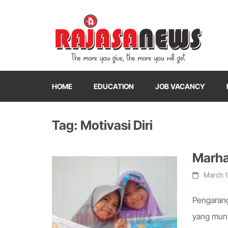
"The more you give, the more you will get"
RajasaNews
HOME
EDUCATION
JOB VACANCY
Tag: Motivasi Diri
Marha
March 1
Pengarang 
yang munafi