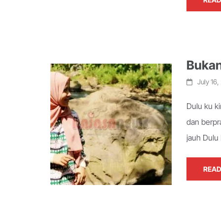
Bukan
July 16
Dulu ku k
dan berpr
jauh Dulu
READ