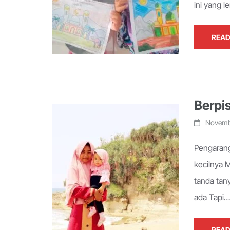
ini yang 
READ
Berpi
Novemb
Pengarang
kecilnya 
tanda tan
ada Tapi…
READ