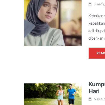
June 12
Kebaikan 
kebaikkan
kali dilu
diberikan
READ
Kumpu
Hari
May 4, 