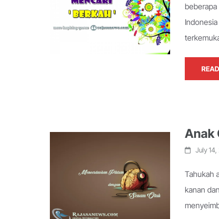
beberapa 
Indonesia
terkemuka
READ
Anak 
July 14,
Tahukah a
kanan dan
menyeimba