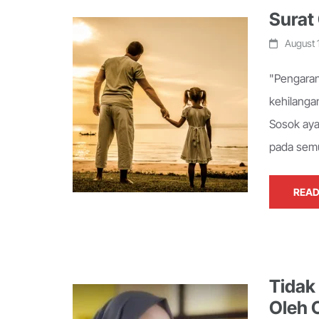
Surat
August 
"Pengarang
kehilanga
Sosok aya
pada sem
READ
Tidak
Oleh 