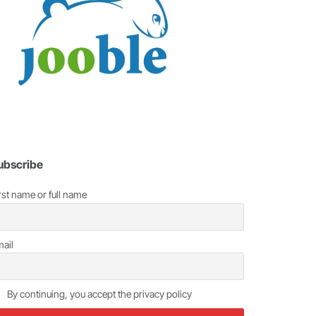
ubscribe
rst name or full name
ail
By continuing, you accept the privacy policy