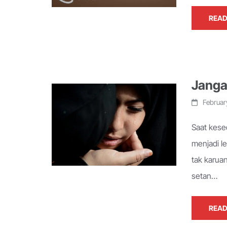
READ
Janga
Februar
Saat kese
menjadi l
tak karuan
setan…
READ