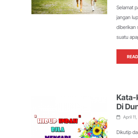
Selamat p
jangan lu
diberikan
suatu ap
READ
Kata-k
Di Du
April 11
Dikutip d