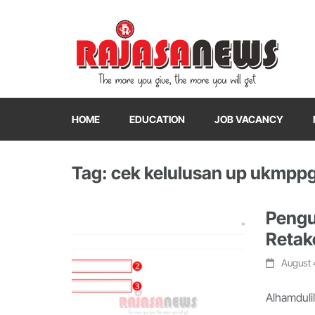
"The more you give, the more you will get"
RajasaNews
HOME
EDUCATION
JOB VACANCY
Tag: cek kelulusan up ukmppg
Peng
Retak
August 
Alhamdulil