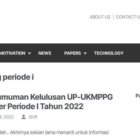
ABOUT US
CONTACT U
MOTIVATION
NEWS
PAPERS
TECHNOLOGY
 periode i
umuman Kelulusan UP-UKMPPG
P
er Periode I Tahun 2022
4, 2022
Shift
lah.. Akhirnya sekian lama menanti untuk informasi