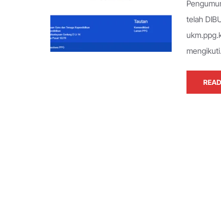
Pengumum
telah DIB
ukm.ppg.k
mengikut
READ