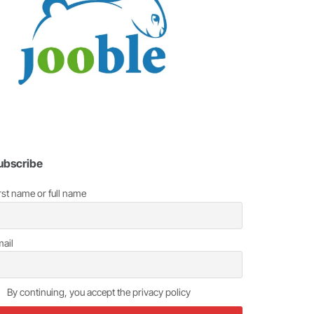
ubscribe
rst name or full name
ail
By continuing, you accept the privacy policy