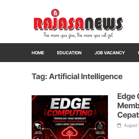
"The more you give, the more you will get"
RajasaNews
HOME
EDUCATION
JOB VACANCY
Tag: Artificial Intelligence
Edge 
Membu
Cepat
August 