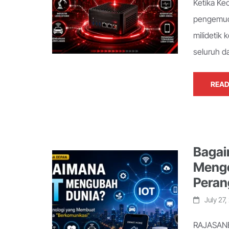
Ketika Ke
pengemud
milidetik 
seluruh da
READ
Bagai
Menge
Peran
July 27
RAJASANE