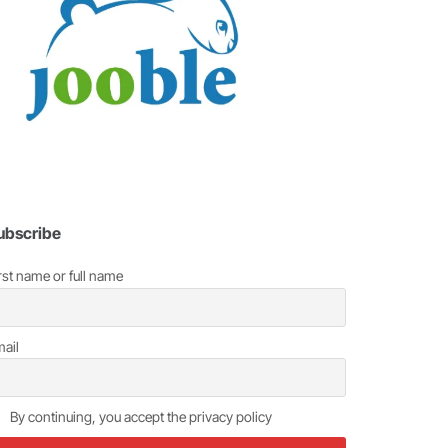
ubscribe
rst name or full name
ail
By continuing, you accept the privacy policy