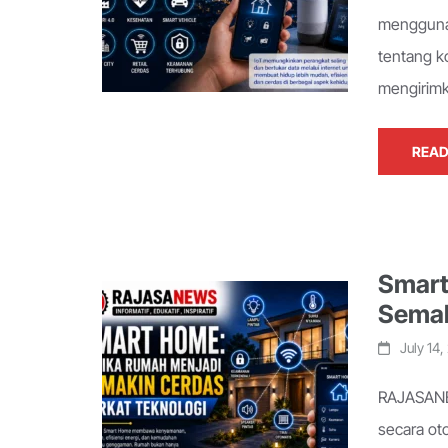
menggunak
tentang k
mengirimk
READ
Smart
Semak
July 14
RAJASANE
secara ot