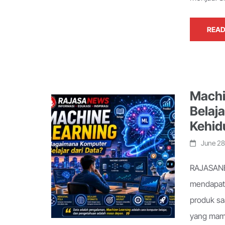
READ
Machi
Belaj
Kehid
June 28
RAJASANE
mendapatk
produk sa
yang mam