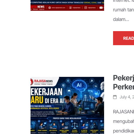
internet.
rumah tan
dalam…
READ
Peker
Perkem
July 4,
RAJASANEW
mengubah 
pendidikan