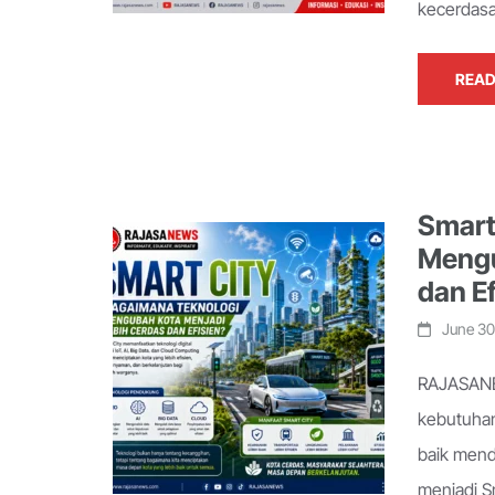
kecerdasa
READ
Smart
Mengu
dan Ef
June 30
RAJASANE
kebutuhan
baik mend
menjadi S