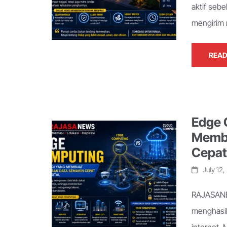
aktif seb
mengirim 
READ
Edge 
Membu
Cepat 
July 12
RAJASANEW
menghasil