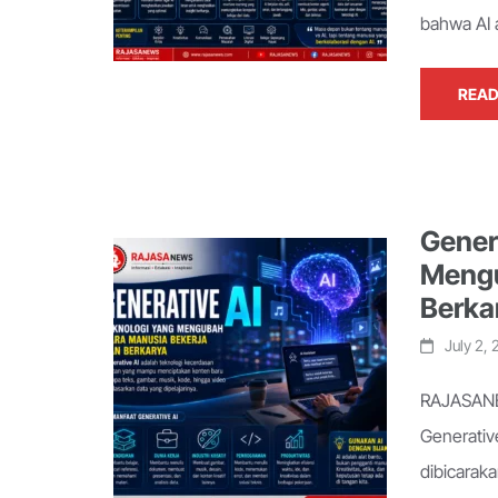
bahwa AI 
READ
Gener
Mengu
Berka
July 2,
RAJASANEW
Generative
dibicaraka