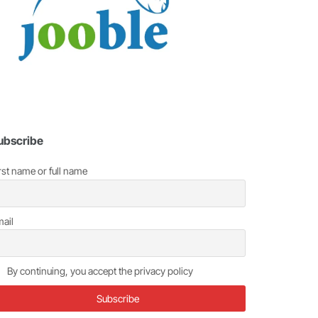
ubscribe
rst name or full name
ail
By continuing, you accept the privacy policy