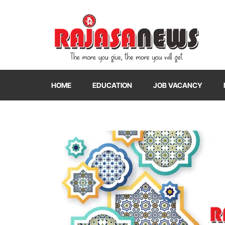
"The more you give, the more you will get"
RajasaNews
HOME
EDUCATION
JOB VACANCY