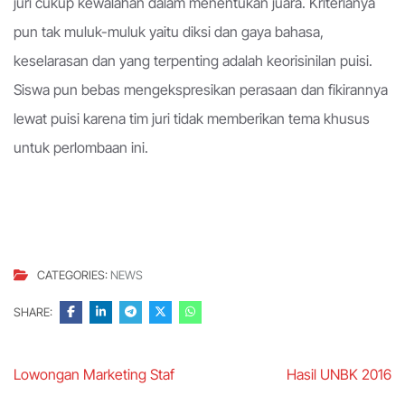
juri cukup kewalahan dalam menentukan juara. Kriterianya
pun tak muluk-muluk yaitu diksi dan gaya bahasa,
keselarasan dan yang terpenting adalah keorisinilan puisi.
Siswa pun bebas mengekspresikan perasaan dan fikirannya
lewat puisi karena tim juri tidak memberikan tema khusus
untuk perlombaan ini.
CATEGORIES:
NEWS
SHARE:
Post
Lowongan Marketing Staf
Hasil UNBK 2016
navigation