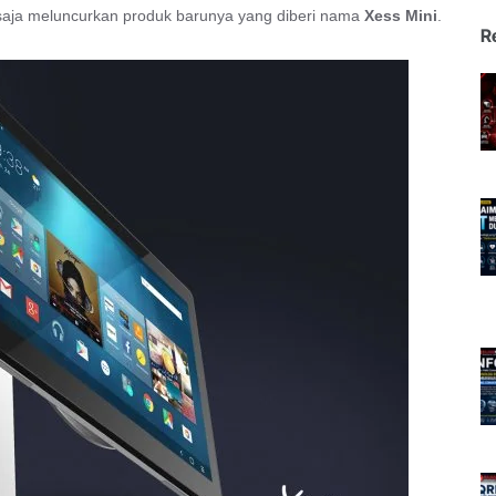
aja meluncurkan produk barunya yang diberi nama
Xess Mini
.
R