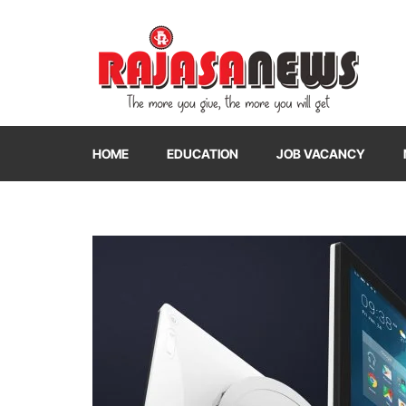
"The more you give, the more you will get"
RajasaNews
HOME
EDUCATION
JOB VACANCY