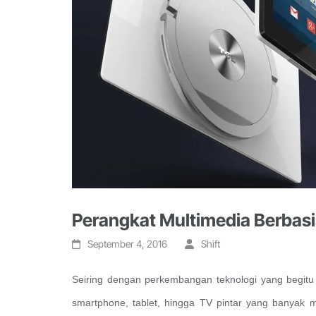
Perangkat Multimedia Berbasi
September 4, 2016
Shift
Seiring dengan perkembangan teknologi yang begitu 
smartphone, tablet, hingga TV pintar
yang banyak m