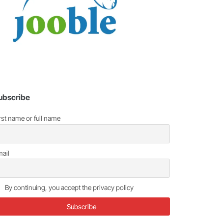
ubscribe
rst name or full name
ail
By continuing, you accept the privacy policy