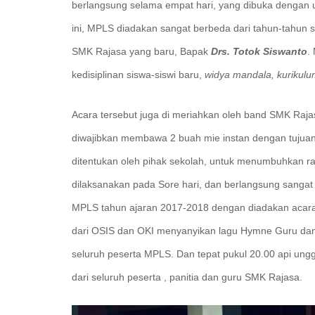
berlangsung selama empat hari, yang dibuka dengan
ini, MPLS diadakan sangat berbeda dari tahun-tahun
SMK Rajasa yang baru, Bapak
Drs. Totok Siswanto
.
kedisiplinan siswa-siswi baru,
widya mandala, kurikulu
Acara tersebut juga di meriahkan oleh band SMK Raj
diwajibkan membawa 2 buah mie instan dengan tujuan 
ditentukan oleh pihak sekolah, untuk menumbuhkan r
dilaksanakan pada Sore hari, dan berlangsung sanga
MPLS tahun ajaran 2017-2018 dengan diadakan acara
dari OSIS dan OKI menyanyikan lagu Hymne Guru dan d
seluruh peserta MPLS. Dan tepat pukul 20.00 api ungg
dari seluruh peserta , panitia dan guru SMK Rajasa.