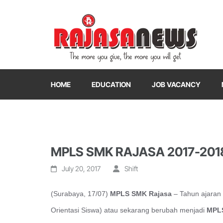
"The more you give, the more you will get"
RajasaNews
HOME
EDUCATION
JOB VACANCY
MPLS SMK RAJASA 2017-201
July 20, 2017
Shift
(Surabaya, 17/07)
MPLS SMK Rajasa
– Tahun ajaran
Orientasi Siswa) atau sekarang berubah menjadi
MPL