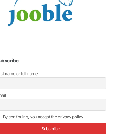
ubscribe
rst name or full name
ail
By continuing, you accept the privacy policy