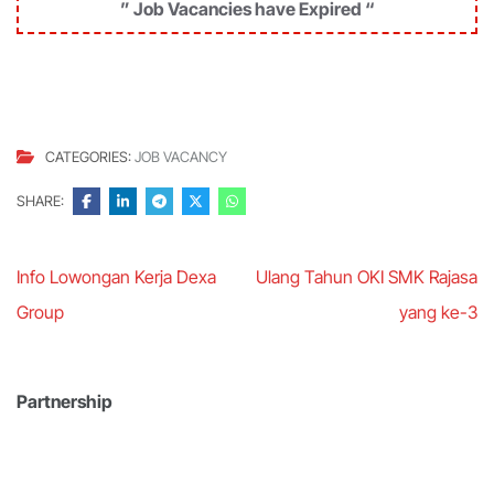
” Job Vacancies have Expired “
CATEGORIES:
JOB VACANCY
SHARE:
Post
Info Lowongan Kerja Dexa
Ulang Tahun OKI SMK Rajasa
navigation
Group
yang ke-3
Partnership