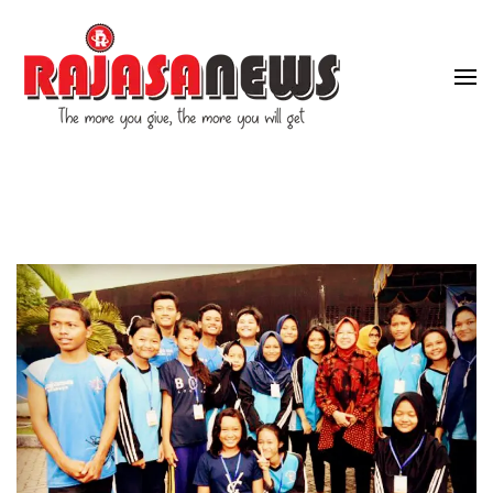
"The more you give, the more you will get"
RajasaNews