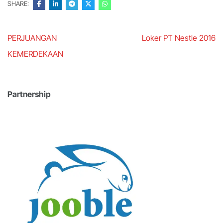
SHARE:
Post
PERJUANGAN
Loker PT Nestle 2016
navigation
KEMERDEKAAN
Partnership