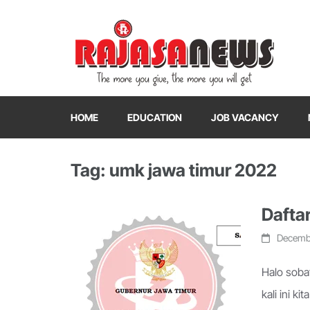
"The more you give, the more you will get"
RajasaNews
HOME
EDUCATION
JOB VACANCY
Tag: umk jawa timur 2022
Dafta
Decembe
Halo soba
kali ini k