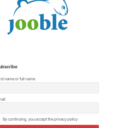
ubscribe
rst name or full name
ail
By continuing, you accept the privacy policy