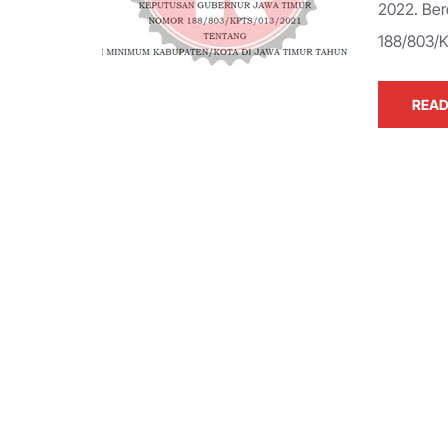
2022. Ber
188/803/
READ