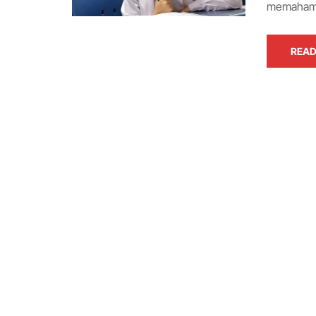
memahami 
READ