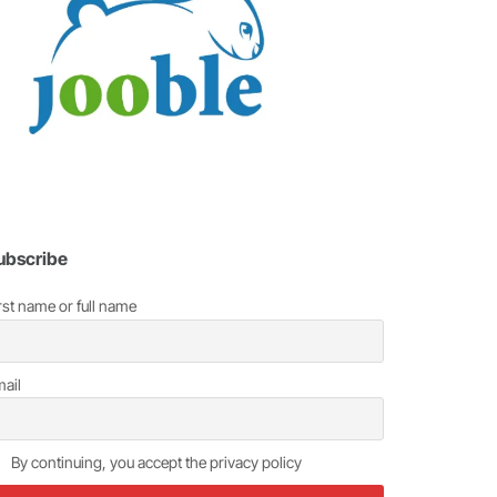
ubscribe
rst name or full name
ail
By continuing, you accept the privacy policy