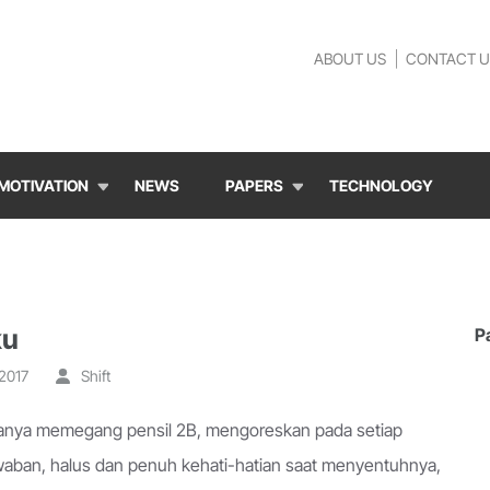
ABOUT US
CONTACT U
MOTIVATION
NEWS
PAPERS
TECHNOLOGY
ku
P
 2017
Shift
anya memegang pensil 2B, mengoreskan pada setiap
waban, halus dan penuh kehati-hatian saat menyentuhnya,