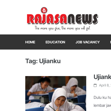
"The more you give, the more you will get"
RajasaNews
HOME
EDUCATION
JOB VACANCY
Tag: Ujianku
Ujian
April 8,
Dulu ku h
lembar ja