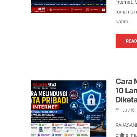
internet.
rumah tan
dalam…
READ
Cara M
10 La
Diket
July 10
RAJASANEW
online, mu