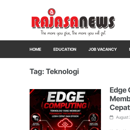
"The more you give, the more you will get"
RajasaNews
HOME
EDUCATION
JOB VACANCY
Tag: Teknologi
Edge 
Membu
Cepat
August 