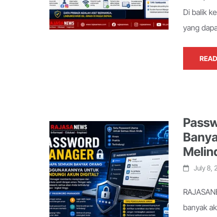
Di balik k
yang dapa
READ
Passw
Banya
Melin
July 8,
RAJASANEW
banyak aku