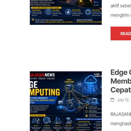
aktif seb
mengirim 
READ
Edge 
Membu
Cepat 
July 12
RAJASANEW
menghasil