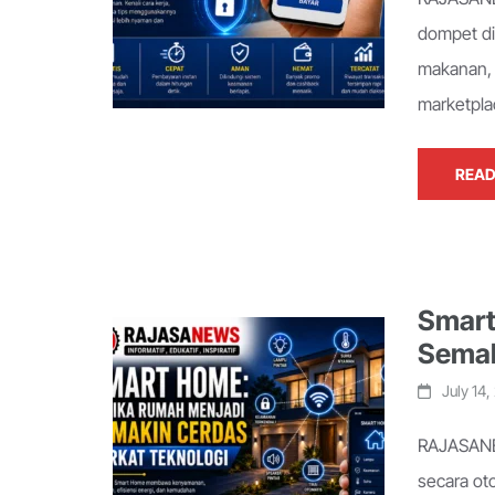
dompet di
makanan, 
marketpla
READ
Smart
Semak
July 14
RAJASANE
secara ot