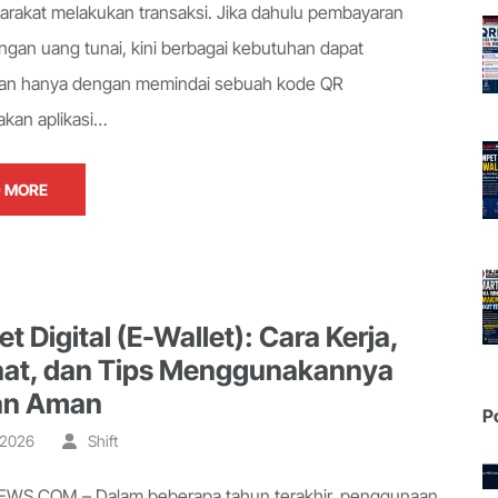
arakat melakukan transaksi. Jika dahulu pembayaran
engan uang tunai, kini berbagai kebutuhan dapat
kan hanya dengan memindai sebuah kode QR
kan aplikasi…
 MORE
 Digital (E-Wallet): Cara Kerja,
at, dan Tips Menggunakannya
an Aman
P
, 2026
Shift
WS.COM – Dalam beberapa tahun terakhir, penggunaan