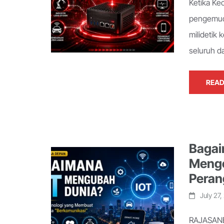
Ketika Ke
pengemud
milidetik 
seluruh da
READ
Bagai
Menge
Peran
July 27
RAJASANE