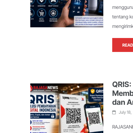
menggunak
tentang k
mengirimk
READ
QRIS:
Membu
dan 
July 18
RAJASANE