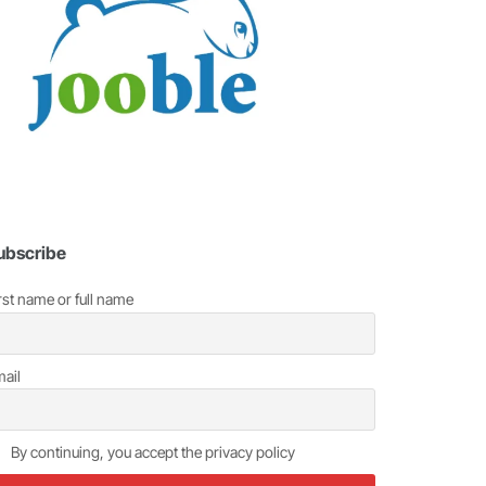
ubscribe
rst name or full name
ail
By continuing, you accept the privacy policy