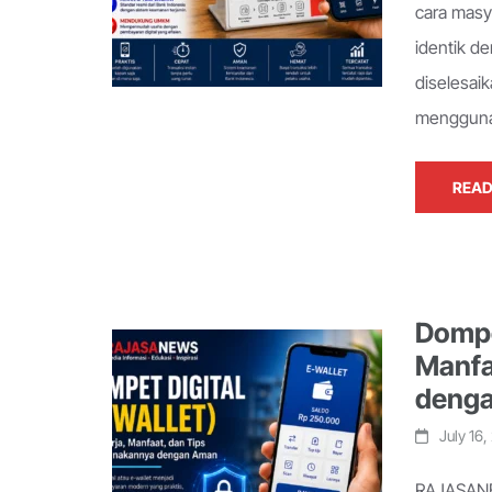
cara masy
identik d
diselesai
mengguna
READ
Dompet
Manfa
deng
July 16
RAJASANE