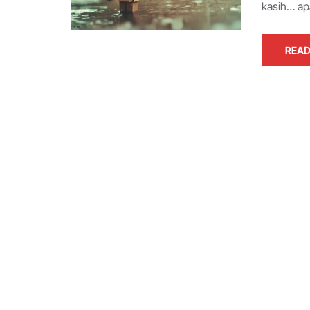
kasih… ap
READ