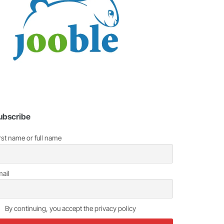
ubscribe
rst name or full name
ail
By continuing, you accept the privacy policy