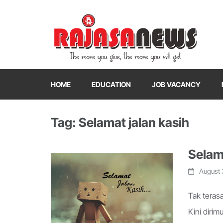
"The more you give, the more you will get"
RajasaNews
HOME
EDUCATION
JOB VACANCY
Tag: Selamat jalan kasih
Selam
August 
Tak terasa
Kini dirim