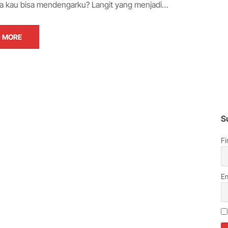
a kau bisa mendengarku? Langit yang menjadi…
 MORE
S
Fi
Em