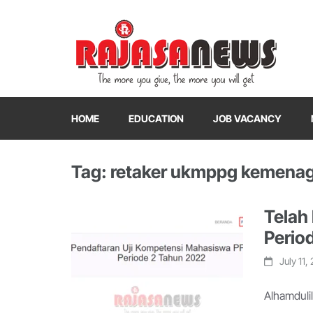
"The more you give, the more you will get"
RajasaNews
HOME
EDUCATION
JOB VACANCY
Tag: retaker ukmppg kemena
Telah
Perio
July 11,
Alhamduli