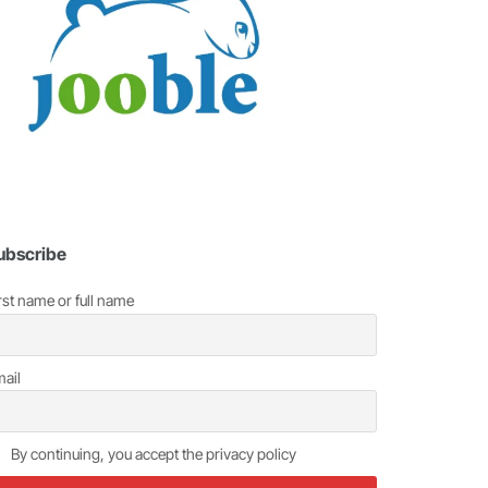
ubscribe
rst name or full name
ail
By continuing, you accept the privacy policy