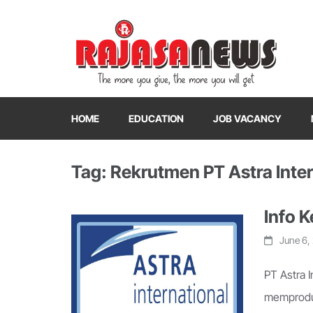
"The more you give, the more you will get"
RajasaNews
HOME
EDUCATION
JOB VACANCY
Tag: Rekrutmen PT Astra Inter
Info K
June 6,
PT Astra 
memproduk