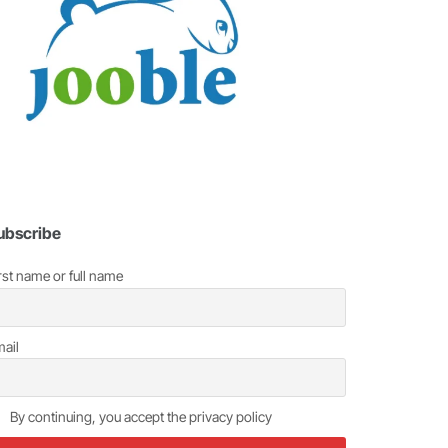
ubscribe
rst name or full name
ail
By continuing, you accept the privacy policy