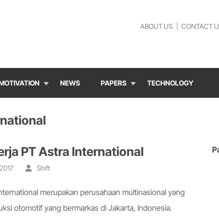
ABOUT US
CONTACT U
MOTIVATION
NEWS
PAPERS
TECHNOLOGY
national
erja PT Astra International
P
 2017
Shift
International merupakan perusahaan multinasional yang
si otomotif yang bermarkas di Jakarta, Indonesia.