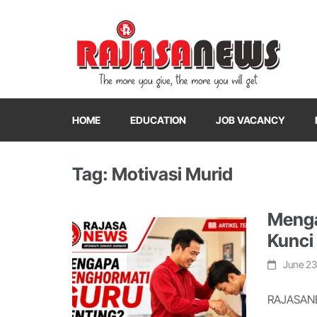
"The more you give, the more you will get"
RajasaNews
HOME
EDUCATION
JOB VACANCY
Tag: Motivasi Murid
Menga
Kunci
June 23
RAJASANEW