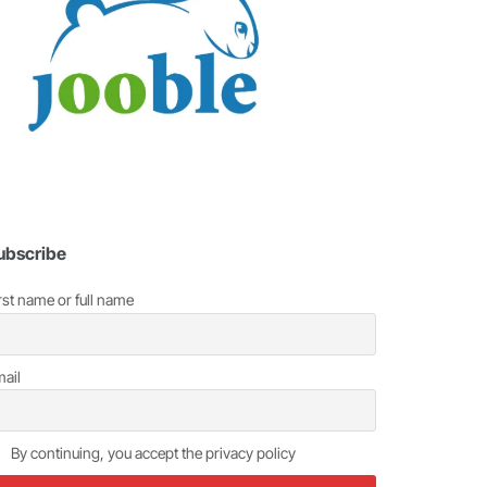
ubscribe
rst name or full name
ail
By continuing, you accept the privacy policy