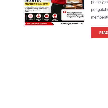
peran yan
pengetah
membentuk
READ