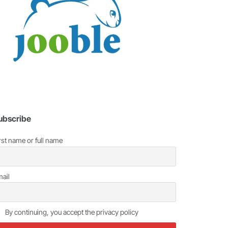
ubscribe
rst name or full name
ail
By continuing, you accept the privacy policy