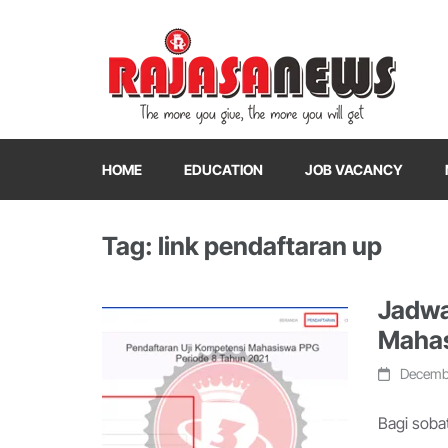
"The more you give, the more you will get"
RajasaNews
HOME
EDUCATION
JOB VACANCY
Tag: link pendaftaran up
Jadwa
Mahas
Decembe
Bagi soba