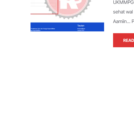
UKMMPG ki
sehat wal
Aamiin...
READ