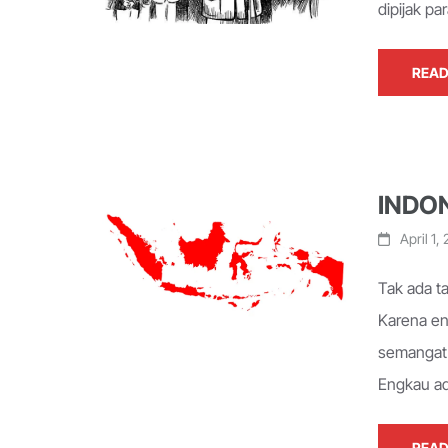
dipijak p
READ
INDO
April 1,
Tak ada t
Karena e
semanga
Engkau 
READ