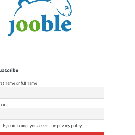
ubscribe
rst name or full name
ail
By continuing, you accept the privacy policy