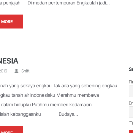
ara penjajah Di medan pertempuran Engkaulah jadi…
 MORE
NESIA
S
 2016
Shift
Fi
anah yang sekaya engkau Tak ada yang sebening engkau
ngkau tanah air Indonesiaku Merahmu membawa
Em
t dalam hidupku Putihmu memberi kedamaian
adalah kebanggaanku Budaya…
 MORE