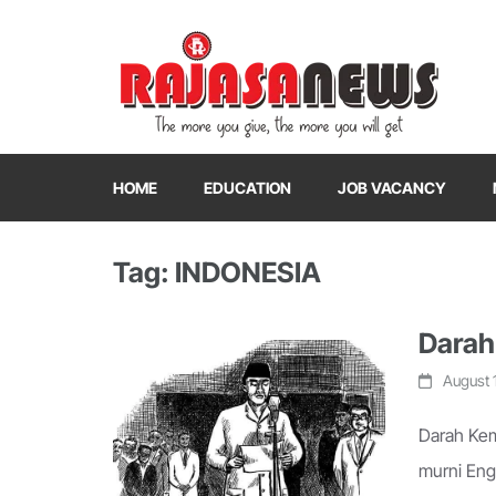
"The more you give, the more you will get"
RajasaNews
HOME
EDUCATION
JOB VACANCY
Tag: INDONESIA
Darah
August 
Darah Kem
murni Eng