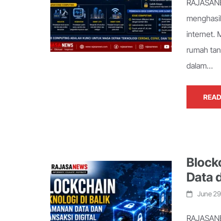
RAJASANEW
menghasil
internet.
rumah tan
dalam…
READ
Block
Data d
June 29
RAJASANE