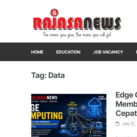
"The more you give, the more you will get"
RajasaNews
HOME
EDUCATION
JOB VACANCY
Tag: Data
Edge 
Membu
Cepat 
July 12