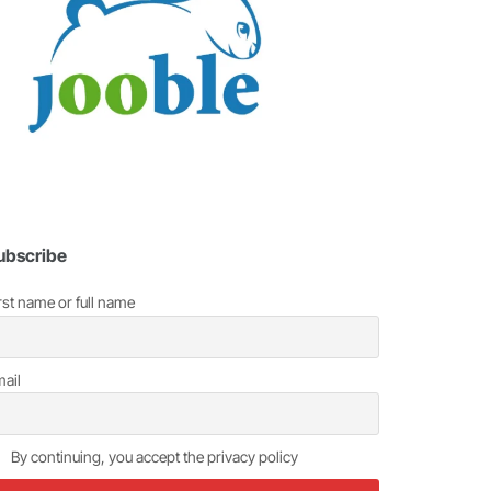
ubscribe
rst name or full name
ail
By continuing, you accept the privacy policy