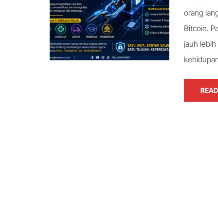
orang lan
Bitcoin. 
jauh lebi
kehidupan
READ