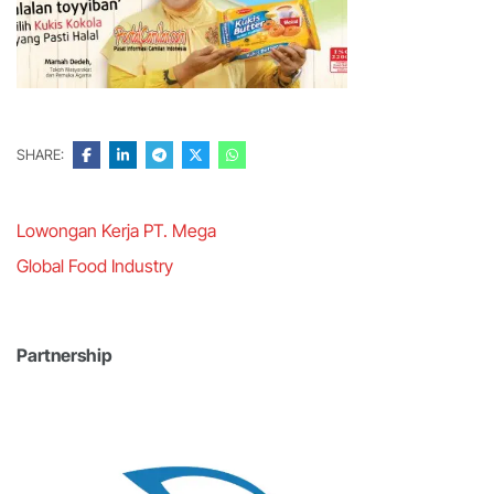
SHARE:
Post
Lowongan Kerja PT. Mega
navigation
Global Food Industry
Partnership